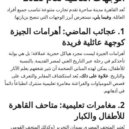
تُعد القاهرة مدينة ساحرة تقدم تجارب متنوعة تناسب جميع أفراد
العائلة.
وفيما يلي،
نستعرض أبرز الوجهات التي ننصح بزيارتها:
1. عجائب الماضي: أهرامات الجيزة
كوجهة عائلية فريدة
أهرامات الجيزة ليست مجرد هياكل حجرية عملاقة؛ بل هي بوابة
تأخذكم في رحلة عبر التاريخ الغني لمصر القديمة. بالنسبة
للأطفال، يمكن لهذه المباني الضخمة أن تثير شغفهم بعلم الآثار
والتاريخ.
علاوة على ذلك،
يُعد استكشاف المقابر والتعرف على
قصص المومياوات والفراعنة مغامرة تعليمية ستترك انطباعاً دائماً
في أذهانهم.
2. مغامرات تعليمية: متاحف القاهرة
للأطفال والكبار
يُعتبر المتحف المصري بميدان التحرير (وكذلك المتحف القومي