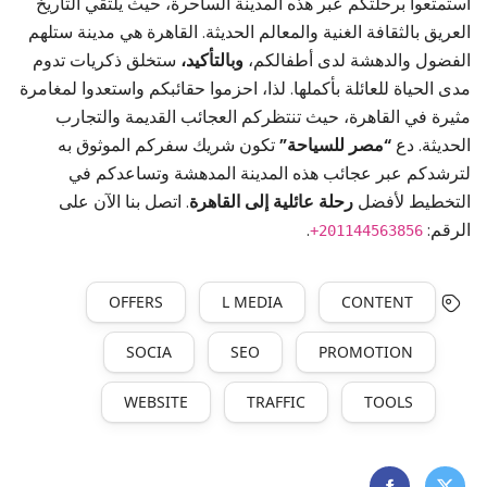
استمتعوا برحلتكم عبر هذه المدينة الساحرة، حيث يلتقي التاريخ
العريق بالثقافة الغنية والمعالم الحديثة. القاهرة هي مدينة ستلهم
الفضول والدهشة لدى أطفالكم،
وبالتأكيد،
ستخلق ذكريات تدوم
مدى الحياة للعائلة بأكملها. لذا، احزموا حقائبكم واستعدوا لمغامرة
مثيرة في القاهرة، حيث تنتظركم العجائب القديمة والتجارب
الحديثة. دع
“مصر للسياحة”
تكون شريك سفركم الموثوق به
لترشدكم عبر عجائب هذه المدينة المدهشة وتساعدكم في
التخطيط لأفضل
رحلة عائلية إلى القاهرة
. اتصل بنا الآن على
الرقم:
.
+201144563856
OFFERS
L MEDIA
CONTENT
SOCIA
SEO
PROMOTION
WEBSITE
TRAFFIC
TOOLS