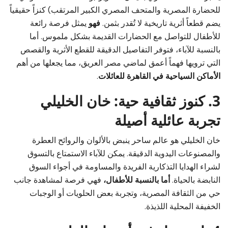
للحضارة المصرية والمتحف المصري الكبير المرتقب) كنزاً حقيقياً
يضم قطعاً أثرية تاريخية لا تُقدر بثمن.
فهو
يمثل فرصة رائعة
للأطفال للتواصل مع الحضارات القديمة بشكل ملموس. أما
بالنسبة للآباء، فتوفر التفاصيل الدقيقة للقطع الأثرية والقصص
التي ترويها فهماً أعمق لماضي مصر العريق، مما يجعلها من أهم
الأماكن السياحية في القاهرة للعائلات
.
3. كنوز ثقافية حية: خان الخليلي
تجربة عائلية أصيلة
خان الخليلي هو عالم ساحر ينبض بالألوان والروائح العطرة
والمصنوعات اليدوية الدقيقة. يمكن للآباء الاستمتاع بالتسوق
لشراء الهدايا التذكارية الفريدة والمساومة في أجواء السوق
النابضة بالحياة.
أما بالنسبة للأطفال،
فهي فرصة لمشاهدة جانب
حي من الثقافة المصرية، وتجربة بعض الحلويات أو الوجبات
الخفيفة المحلية اللذيذة.