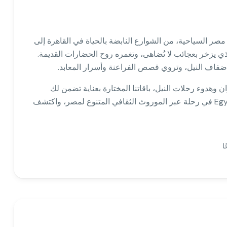
صر السياحية، من الشوارع النابضة بالحياة في القاهرة إلى
ذي يزخر بعجائب لا تُضاهى، وتغمره روح الحضارات القديمة.
ضفاف النيل، وتروي قصص الفراعنة وأسرار المعابد.
 وهدوء رحلات النيل، باقاتنا المختارة بعناية تضمن لك
مغامرة فريدة مليئة بالإلهام والثقافة. انضم إلى Egypt Travel في رحلة عبر الموروث الثقافي المتنوع لمصر، واكتشف