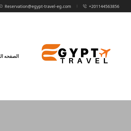
Reservation@egypt-travel-eg.com
+201144563856
الصفحه ال