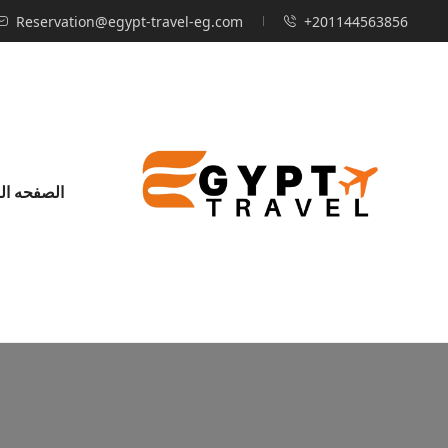
Reservation@egypt-travel-eg.com
+201144563856
الصفحه ال